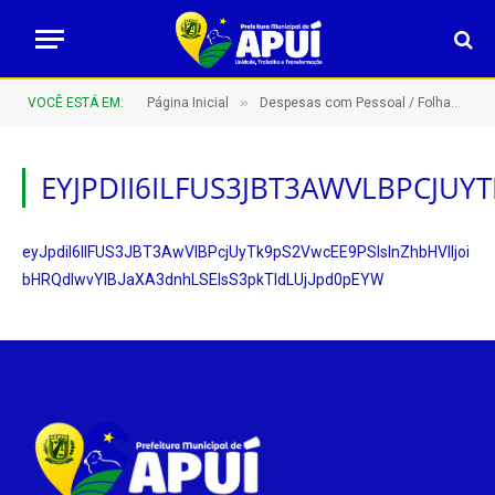
»
VOCÊ ESTÁ EM:
Página Inicial
Despesas com Pessoal / Folhas de Pagamento
EYJPDII6ILFUS3JBT3AWVLBPCJU
eyJpdiI6IlFUS3JBT3AwVlBPcjUyTk9pS2VwcEE9PSIsInZhbHVlIjoi
bHRQdlwvYlBJaXA3dnhLSElsS3pkTldLUjJpd0pEYW