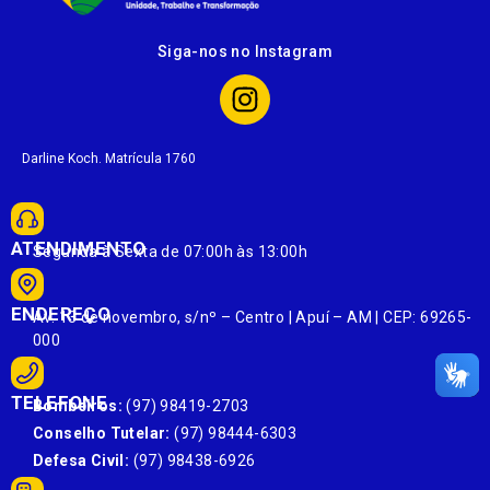
Siga-nos no Instagram
Darline Koch. Matrícula 1760
ATENDIMENTO
Segunda à Sexta de 07:00h às 13:00h
ENDEREÇO
Av. 13 de novembro, s/nº – Centro | Apuí – AM | CEP: 69265-
000
TELEFONE
Bombeiros:
(97) 98419-2703
Conselho Tutelar:
(97) 98444-6303
Defesa Civil:
(97) 98438-6926