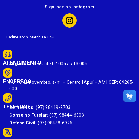
Siga-nos no Instagram
Darline Koch. Matrícula 1760
ATENDIMENTO
Segunda à Sexta de 07:00h às 13:00h
ENDEREÇO
Av. 13 de novembro, s/nº – Centro | Apuí – AM | CEP: 69265-
000
TELEFONE
Bombeiros:
(97) 98419-2703
Conselho Tutelar:
(97) 98444-6303
Defesa Civil:
(97) 98438-6926