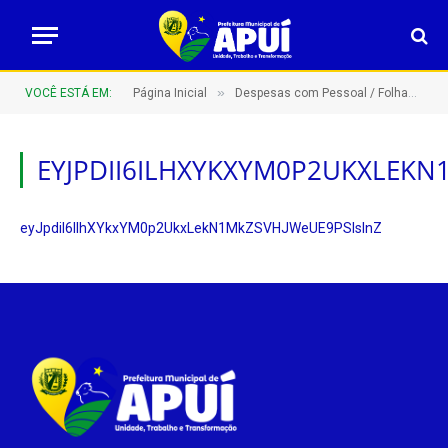
»
VOCÊ ESTÁ EM:
Página Inicial
Despesas com Pessoal / Folhas de Pagamento
EYJPDII6ILHXYKXYM0P2UKXLEKN
eyJpdiI6IlhXYkxYM0p2UkxLekN1MkZSVHJWeUE9PSIsInZ