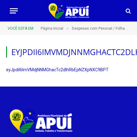
»
VOCÊ ESTÁ EM:
Página Inicial
Despesas com Pessoal / Folhas de Pagamento
EYJPDII6IMVMDJNNMGHACTC2D
eyJpdiI6ImVMdjNNMGhacTc2dlhRbEpNZXpNXC9BPT