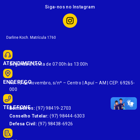
Siga-nos no Instagram
Darline Koch. Matrícula 1760
ATENDIMENTO
Segunda à Sexta de 07:00h às 13:00h
ENDEREÇO
Av. 13 de novembro, s/nº – Centro | Apuí – AM | CEP: 69265-
000
TELEFONE
Bombeiros:
(97) 98419-2703
Conselho Tutelar:
(97) 98444-6303
Defesa Civil:
(97) 98438-6926