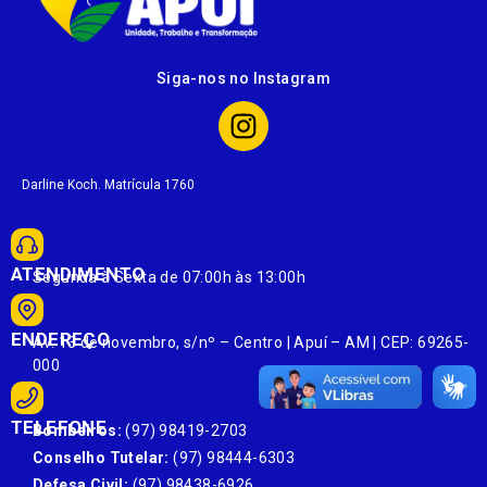
Siga-nos no Instagram
Darline Koch. Matrícula 1760
ATENDIMENTO
Segunda à Sexta de 07:00h às 13:00h
ENDEREÇO
Av. 13 de novembro, s/nº – Centro | Apuí – AM | CEP: 69265-
000
TELEFONE
Bombeiros:
(97) 98419-2703
Conselho Tutelar:
(97) 98444-6303
Defesa Civil:
(97) 98438-6926