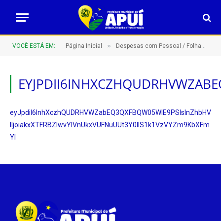
»
VOCÊ ESTÁ EM:
Página Inicial
Despesas com Pessoal / Folhas de Pagamento
EYJPDII6INHXCZHQUDRHVWZABE
eyJpdiI6InhXczhQUDRHVWZabEQ3QXFBQW05WlE9PSIsInZhbHV
lIjoiakxXTFRBZlwvYlVnUkxVUFNuUUt3Y0lIS1k1VzVYZm9KbXFm
Yl