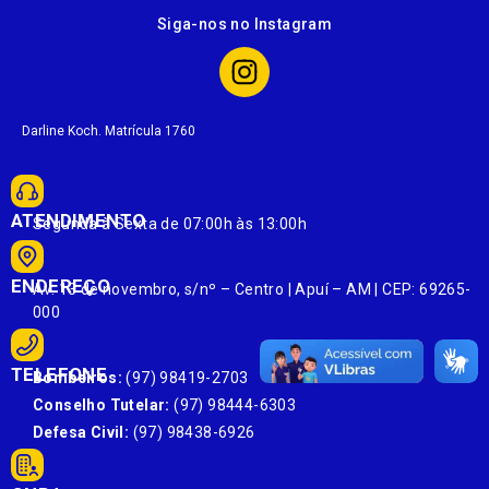
Siga-nos no Instagram
Darline Koch. Matrícula 1760
ATENDIMENTO
Segunda à Sexta de 07:00h às 13:00h
ENDEREÇO
Av. 13 de novembro, s/nº – Centro | Apuí – AM | CEP: 69265-
000
TELEFONE
Bombeiros:
(97) 98419-2703
Conselho Tutelar:
(97) 98444-6303
Defesa Civil:
(97) 98438-6926