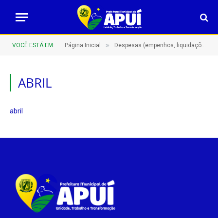
»
VOCÊ ESTÁ EM:
Página Inicial
Despesas (empenhos, liquidações e pagamentos)
ABRIL
abril