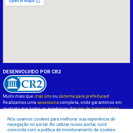
DESENVOLVIDO POR CR2
Muito mais que
criar site
ou
sistema para prefeituras
!
Realizamos uma
assessoria
completa, onde garantimos em
contrato que todas as exigências das
leis de transparência
pública
serão atendidas.
Nós usamos cookies para melhorar sua experiência de
navegação no portal. Ao utilizar nosso portal, você
Conheça o
PNTP
e o
Radar da Transparência Pública
concorda com a política de monitoramento de cookies.