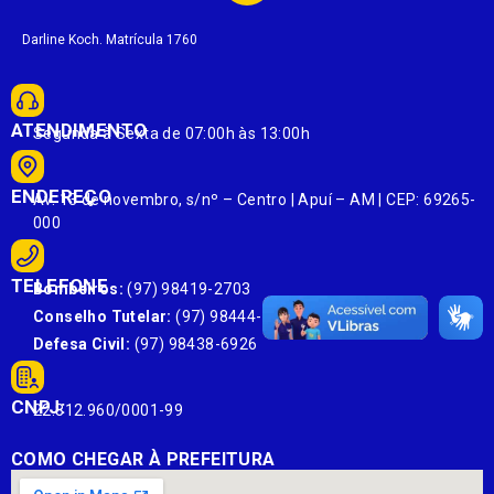
Darline Koch. Matrícula 1760
ATENDIMENTO
Segunda à Sexta de 07:00h às 13:00h
ENDEREÇO
Av. 13 de novembro, s/nº – Centro | Apuí – AM | CEP: 69265-
000
TELEFONE
Bombeiros:
(97) 98419-2703
Conselho Tutelar:
(97) 98444-6303
Defesa Civil:
(97) 98438-6926
CNPJ:
22.812.960/0001-99
COMO CHEGAR À PREFEITURA