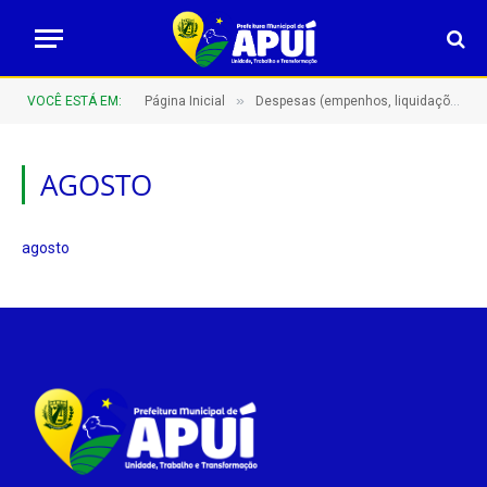
»
VOCÊ ESTÁ EM:
Página Inicial
Despesas (empenhos, liquidações e pagamentos)
AGOSTO
agosto