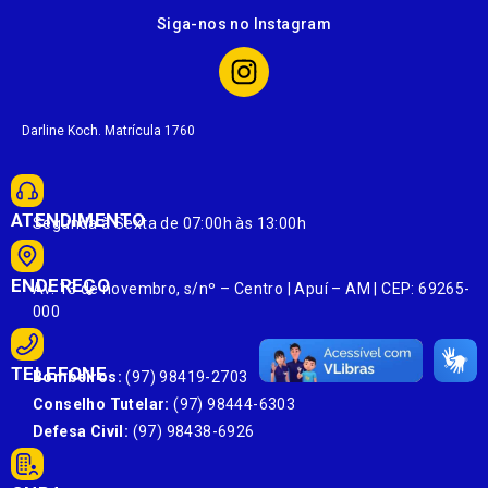
Siga-nos no Instagram
Darline Koch. Matrícula 1760
ATENDIMENTO
Segunda à Sexta de 07:00h às 13:00h
ENDEREÇO
Av. 13 de novembro, s/nº – Centro | Apuí – AM | CEP: 69265-
000
TELEFONE
Bombeiros:
(97) 98419-2703
Conselho Tutelar:
(97) 98444-6303
Defesa Civil:
(97) 98438-6926