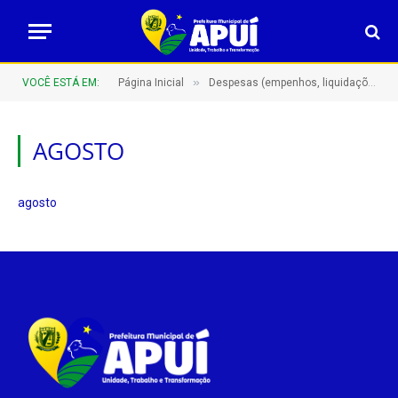
»
VOCÊ ESTÁ EM:
Página Inicial
Despesas (empenhos, liquidações e pagamentos)
AGOSTO
agosto