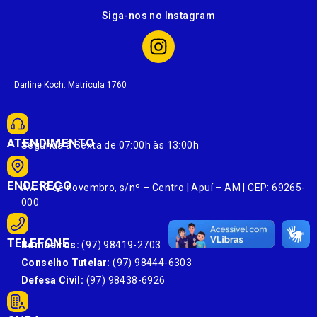
Siga-nos no Instagram
Darline Koch. Matrícula 1760
ATENDIMENTO
Segunda à Sexta de 07:00h às 13:00h
ENDEREÇO
Av. 13 de novembro, s/nº – Centro | Apuí – AM | CEP: 69265-
000
TELEFONE
Bombeiros:
(97) 98419-2703
Conselho Tutelar:
(97) 98444-6303
Defesa Civil:
(97) 98438-6926