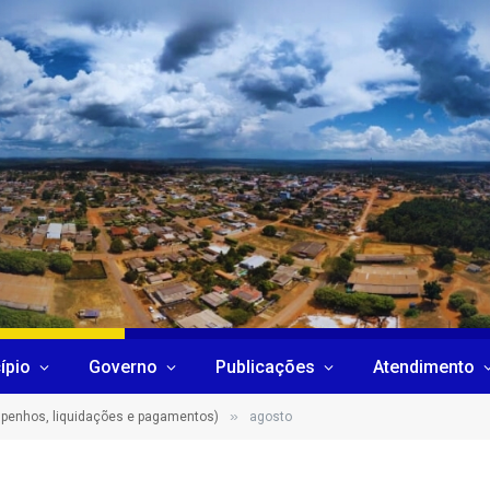
ípio
Governo
Publicações
Atendimento
»
penhos, liquidações e pagamentos)
agosto