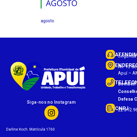
AGOSTO
agosto
ATENDI
Segunda 
ENDERE
Av. 13 de
Apuí – A
TELEFO
Bombeir
Conselho
Defesa Ci
Siga-nos no Instagram
CNPJ:
22.812.9
Darline Koch. Matrícula 1760