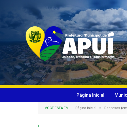
Página Inicial
Munic
»
VOCÊ ESTÁ EM:
Página Inicial
Despesas (em