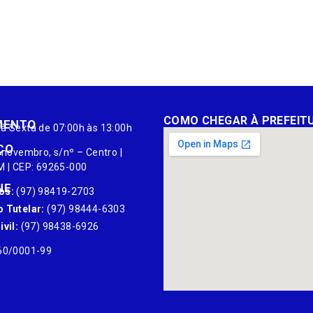
COMO CHEGAR À PREFEIT
MENTO
à Sexta de 07:00h às 13:00h
ÇO
 novembro, s/nº – Centro |
M | CEP: 69265-000
NE
os:
(97) 98419-2703
 Tutelar:
(97) 98444-6303
vil:
(97) 98438-6926
60/0001-99