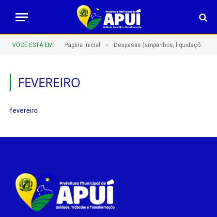
»
VOCÊ ESTÁ EM:
Página Inicial
Despesas (empenhos, liquidações e pagamentos)
FEVEREIRO
fevereiro