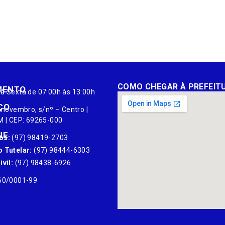
COMO CHEGAR À PREFEIT
MENTO
à Sexta de 07:00h às 13:00h
ÇO
 novembro, s/nº – Centro |
M | CEP: 69265-000
NE
os:
(97) 98419-2703
 Tutelar:
(97) 98444-6303
vil:
(97) 98438-6926
60/0001-99