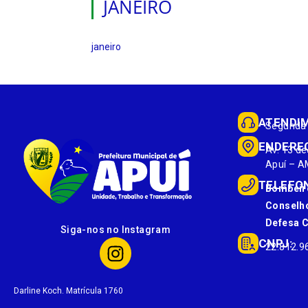
JANEIRO
janeiro
ATENDI
Segunda 
ENDERE
Av. 13 de
Apuí – A
TELEFO
Bombeir
Conselho
Defesa Ci
Siga-nos no Instagram
CNPJ:
22.812.9
Darline Koch. Matrícula 1760