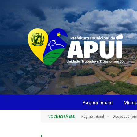
Página Inicial
Munic
»
VOCÊ ESTÁ EM:
Página Inicial
Despesas (em