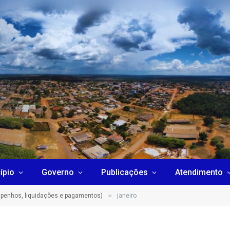
ípio
Governo
Publicações
Atendimento
»
penhos, liquidações e pagamentos)
janeiro