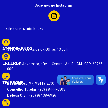
Siga-nos no Instagram
Darline Koch. Matrícula 1760
ATENDIMENTO
Segunda à Sexta de 07:00h às 13:00h
ENDEREÇO
Av. 13 de novembro, s/nº – Centro | Apuí – AM | CEP: 69265-
000
TELEFONE
Bombeiros:
(97) 98419-2703
Conselho Tutelar:
(97) 98444-6303
Defesa Civil:
(97) 98438-6926