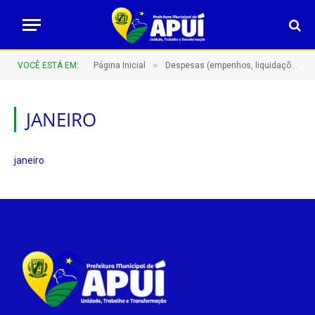
»
VOCÊ ESTÁ EM:
Página Inicial
Despesas (empenhos, liquidações e pagamentos)
JANEIRO
janeiro