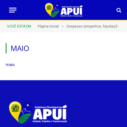
»
VOCÊ ESTÁ EM:
Página Inicial
Despesas (empenhos, liquidações e pagamentos)
MAIO
maio