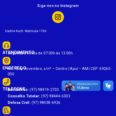
Siga-nos no Instagram
Darline Koch. Matrícula 1760
ATENDIMENTO
Segunda à Sexta de 07:00h às 13:00h
ENDEREÇO
Av. 13 de novembro, s/nº – Centro | Apuí – AM | CEP: 69265-
000
TELEFONE
Bombeiros:
(97) 98419-2703
Conselho Tutelar:
(97) 98444-6303
Defesa Civil:
(97) 98438-6926