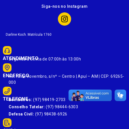
Siga-nos no Instagram
Darline Koch. Matrícula 1760
ATENDIMENTO
Segunda à Sexta de 07:00h às 13:00h
ENDEREÇO
Av. 13 de novembro, s/nº – Centro | Apuí – AM | CEP: 69265-
000
TELEFONE
Bombeiros:
(97) 98419-2703
Conselho Tutelar:
(97) 98444-6303
Defesa Civil:
(97) 98438-6926