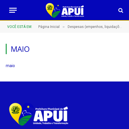
»
VOCÊ ESTÁ EM:
Página Inicial
Despesas (empenhos, liquidações e pagamentos)
MAIO
maio