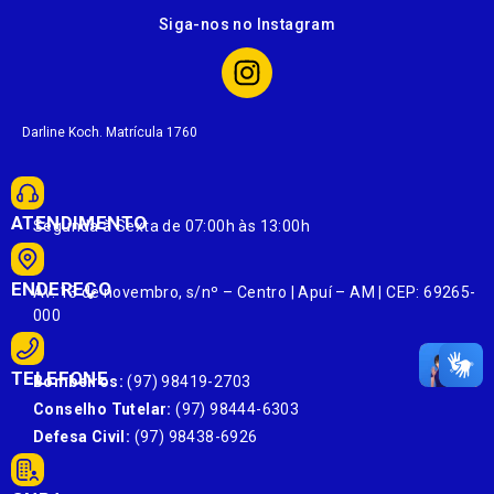
Siga-nos no Instagram
Darline Koch. Matrícula 1760
ATENDIMENTO
Segunda à Sexta de 07:00h às 13:00h
ENDEREÇO
Av. 13 de novembro, s/nº – Centro | Apuí – AM | CEP: 69265-
000
TELEFONE
Bombeiros:
(97) 98419-2703
Conselho Tutelar:
(97) 98444-6303
Defesa Civil:
(97) 98438-6926