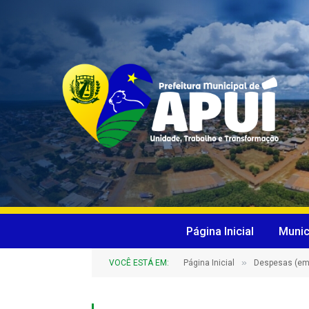
Página Inicial
Munic
»
VOCÊ ESTÁ EM:
Página Inicial
Despesas (em