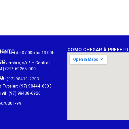
COMO CHEGAR À PREFEIT
MENTO
à Sexta de 07:00h às 13:00h
ÇO
 novembro, s/nº – Centro |
M | CEP: 69265-000
NE
os:
(97) 98419-2703
 Tutelar:
(97) 98444-6303
vil:
(97) 98438-6926
60/0001-99