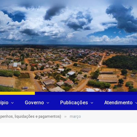
ípio
Governo
Publicações
Atendimento
»
penhos, liquidações e pagamentos)
março