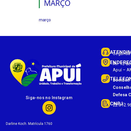
MARÇO
março
ATENDI
Segunda 
ENDERE
Av. 13 de
Apuí – A
TELEFO
Bombeir
Conselho
Defesa Ci
Siga-nos no Instagram
CNPJ:
22.812.9
Darline Koch. Matrícula 1760