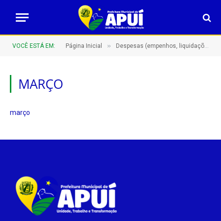
»
VOCÊ ESTÁ EM:
Página Inicial
Despesas (empenhos, liquidações e pagamentos)
MARÇO
março