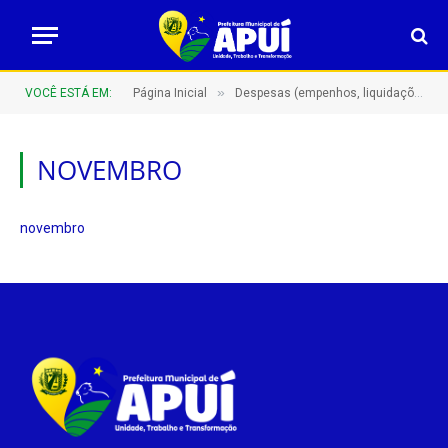
»
VOCÊ ESTÁ EM:
Página Inicial
Despesas (empenhos, liquidações e pagamentos)
NOVEMBRO
novembro