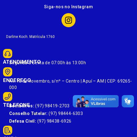
Siga-nos no Instagram
Darline Koch. Matrícula 1760
ATENDIMENTO
Segunda à Sexta de 07:00h às 13:00h
ENDEREÇO
Av. 13 de novembro, s/nº – Centro | Apuí – AM | CEP: 69265-
000
TELEFONE
Bombeiros:
(97) 98419-2703
Conselho Tutelar:
(97) 98444-6303
Defesa Civil:
(97) 98438-6926