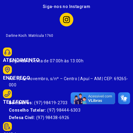
Siga-nos no Instagram
Darline Koch. Matrícula 1760
ATENDIMENTO
Segunda à Sexta de 07:00h às 13:00h
ENDEREÇO
Av. 13 de novembro, s/nº – Centro | Apuí – AM | CEP: 69265-
000
TELEFONE
Bombeiros:
(97) 98419-2703
Conselho Tutelar:
(97) 98444-6303
Defesa Civil:
(97) 98438-6926