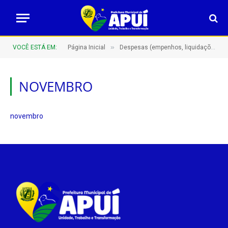
»
VOCÊ ESTÁ EM:
Página Inicial
Despesas (empenhos, liquidações e pagamentos)
NOVEMBRO
novembro