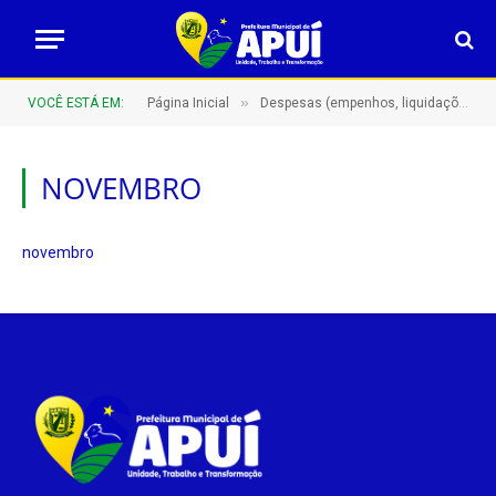
»
VOCÊ ESTÁ EM:
Página Inicial
Despesas (empenhos, liquidações e pagamentos)
NOVEMBRO
novembro