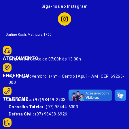
Siga-nos no Instagram
Darline Koch. Matrícula 1760
ATENDIMENTO
Segunda à Sexta de 07:00h às 13:00h
ENDEREÇO
Av. 13 de novembro, s/nº – Centro | Apuí – AM | CEP: 69265-
000
TELEFONE
Bombeiros:
(97) 98419-2703
Conselho Tutelar:
(97) 98444-6303
Defesa Civil:
(97) 98438-6926