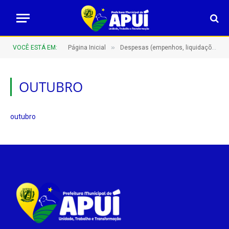
»
VOCÊ ESTÁ EM:
Página Inicial
Despesas (empenhos, liquidações e pagamentos)
OUTUBRO
outubro