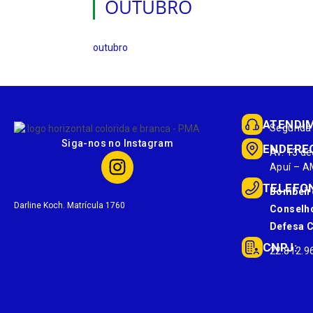
OUTUBRO
outubro
ATENDI
Segunda 
Siga-nos no Instagram
ENDERE
Av. 13 de
Apuí – A
TELEFO
Bombeir
Darline Koch. Matrícula 1760
Conselho
Defesa Ci
CNPJ:
22.812.9