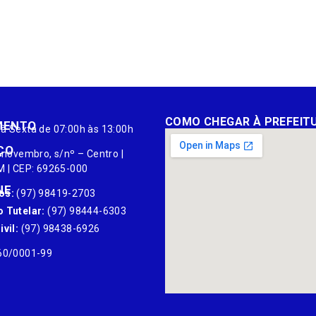
COMO CHEGAR À PREFEIT
MENTO
à Sexta de 07:00h às 13:00h
ÇO
 novembro, s/nº – Centro |
M | CEP: 69265-000
NE
os:
(97) 98419-2703
 Tutelar:
(97) 98444-6303
vil:
(97) 98438-6926
60/0001-99