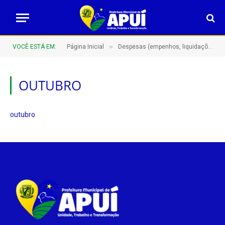
»
VOCÊ ESTÁ EM:
Página Inicial
Despesas (empenhos, liquidações e pagamentos)
OUTUBRO
outubro