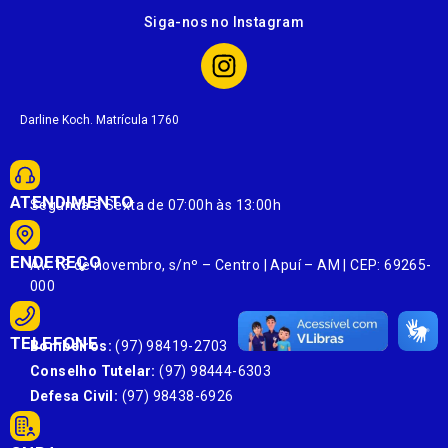
Siga-nos no Instagram
Darline Koch. Matrícula 1760
ATENDIMENTO
Segunda à Sexta de 07:00h às 13:00h
ENDEREÇO
Av. 13 de novembro, s/nº – Centro | Apuí – AM | CEP: 69265-
000
TELEFONE
Bombeiros:
(97) 98419-2703
Conselho Tutelar:
(97) 98444-6303
Defesa Civil:
(97) 98438-6926