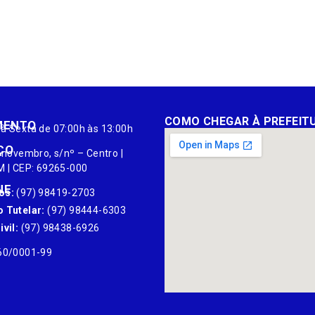
COMO CHEGAR À PREFEIT
MENTO
à Sexta de 07:00h às 13:00h
ÇO
 novembro, s/nº – Centro |
M | CEP: 69265-000
NE
os:
(97) 98419-2703
 Tutelar:
(97) 98444-6303
vil:
(97) 98438-6926
60/0001-99