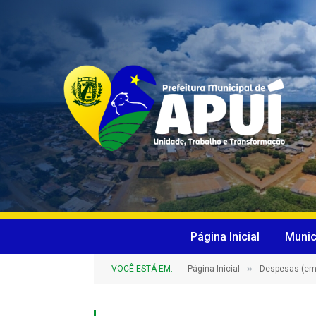
Página Inicial
Munic
»
VOCÊ ESTÁ EM:
Página Inicial
Despesas (em