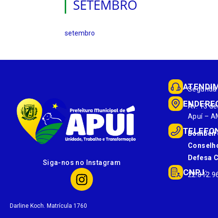
SETEMBRO
setembro
ATENDI
Segunda 
ENDERE
Av. 13 de
Apuí – A
TELEFO
Bombeir
Conselho
Defesa Ci
Siga-nos no Instagram
CNPJ:
22.812.9
Darline Koch. Matrícula 1760