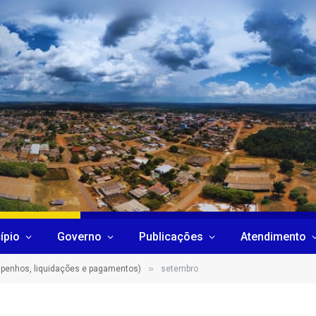
ípio
Governo
Publicações
Atendimento
»
penhos, liquidações e pagamentos)
setembro