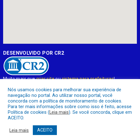
DESENVOLVIDO POR CR2
Muito mais que
criar site
ou
sistema para prefeituras
!
Realizamos uma
assessoria
completa, onde garantimos em
Nós usamos cookies para melhorar sua experiência de
contrato que todas as exigências das
leis de transparência
navegação no portal. Ao utilizar nosso portal, você
pública
serão atendidas.
concorda com a política de monitoramento de cookies.
Para ter mais informações sobre como isso é feito, acesse
Conheça o
PNTP
e o
Radar da Transparência Pública
Política de cookies (
Leia mais
). Se você concorda, clique em
ACEITO.
Leia mais
ACEITO