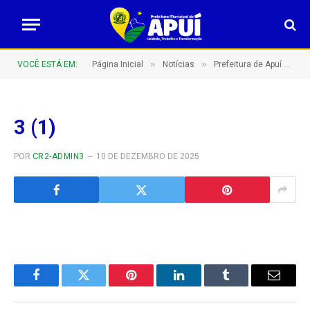
»
»
VOCÊ ESTÁ EM:
Página Inicial
Notícias
Prefeitura de Apuí Amplia Incentivo ao Esporte e à Representatividade Local
3 (1)
POR
CR2-ADMIN3
10 DE DEZEMBRO DE 2025
Facebook
Twitter
Pinterest
LinkedIn
Tumblr
E-
mail