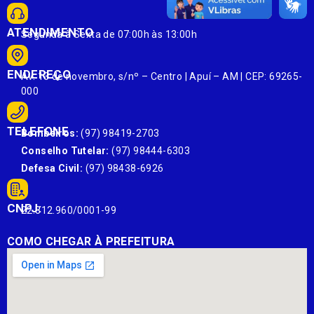
ATENDIMENTO
Segunda à Sexta de 07:00h às 13:00h
ENDEREÇO
Av. 13 de novembro, s/nº – Centro | Apuí – AM | CEP: 69265-
000
TELEFONE
Bombeiros:
(97) 98419-2703
Conselho Tutelar:
(97) 98444-6303
Defesa Civil:
(97) 98438-6926
CNPJ:
22.812.960/0001-99
COMO CHEGAR À PREFEITURA