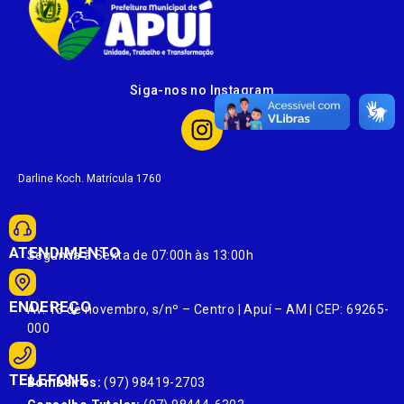
Siga-nos no Instagram
Darline Koch. Matrícula 1760
ATENDIMENTO
Segunda à Sexta de 07:00h às 13:00h
ENDEREÇO
Av. 13 de novembro, s/nº – Centro | Apuí – AM | CEP: 69265-
000
TELEFONE
Bombeiros:
(97) 98419-2703