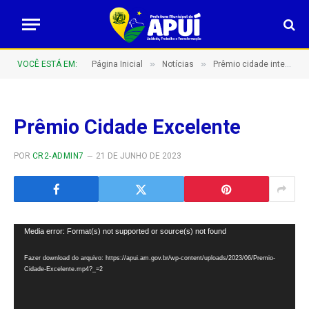
»
»
VOCÊ ESTÁ EM:
Página Inicial
Notícias
Prêmio cidade inteligente
Prêmio Cidade Excelente
POR
CR2-ADMIN7
21 DE JUNHO DE 2023
Tocador
Media error: Format(s) not supported or source(s) not found
de
Fazer download do arquivo: https://apui.am.gov.br/wp-content/uploads/2023/06/Premio-
vídeo
Cidade-Excelente.mp4?_=2