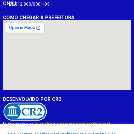
CNPJ:
22.812.960/0001-99
COMO CHEGAR À PREFEITURA
DESENVOLVIDO POR CR2
Muito mais que
criar site
ou
sistema para prefeituras
!
Realizamos uma
assessoria
completa, onde garantimos em