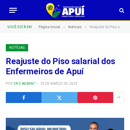
»
»
VOCÊ ESTÁ EM:
Página Inicial
Notícias
Reajuste do Piso salarial dos Enfermeiros de Apuí
NOTÍCIAS
Reajuste do Piso salarial dos
Enfermeiros de Apuí
POR
CR2-ADMIN7
20 DE MARÇO DE 2023