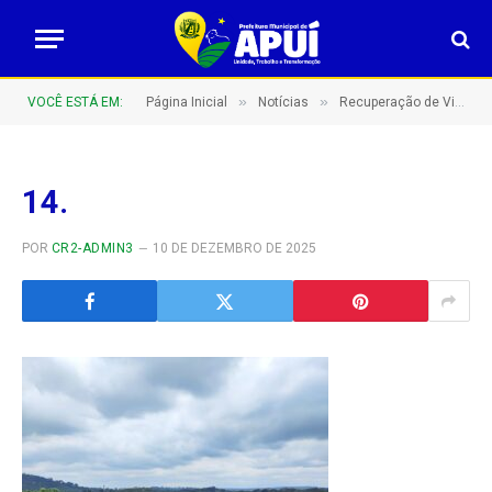
»
»
VOCÊ ESTÁ EM:
Página Inicial
Notícias
Recuperação de Vicinais: Compromisso com o Desenvolvimento Rural De Apuí!
14.
POR
CR2-ADMIN3
10 DE DEZEMBRO DE 2025