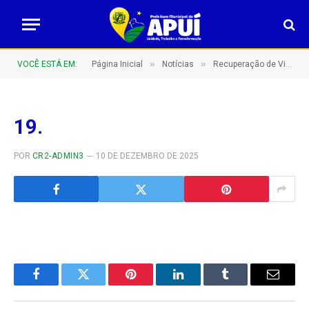
»
»
VOCÊ ESTÁ EM:
Página Inicial
Notícias
Recuperação de Vicinais: Compromisso com o Desenvolvimento Rural De Apuí!
19.
POR
CR2-ADMIN3
10 DE DEZEMBRO DE 2025
Facebook
Twitter
Pinterest
LinkedIn
Tumblr
E-
mail