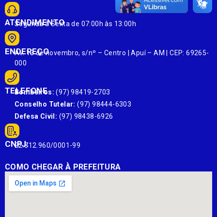
ATENDIMENTO
Segunda à Sexta de 07:00h às 13:00h
ENDEREÇO
Av. 13 de novembro, s/nº – Centro | Apuí – AM | CEP: 69265-
000
TELEFONE
Bombeiros:
(97) 98419-2703
Conselho Tutelar:
(97) 98444-6303
Defesa Civil:
(97) 98438-6926
CNPJ:
22.812.960/0001-99
COMO CHEGAR À PREFEITURA