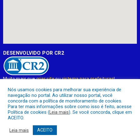
DESENVOLVIDO POR CR2
Muito mais que
criar site
ou
sistema para prefeituras
!
Realizamos uma
assessoria
completa, onde garantimos em
Nós usamos cookies para melhorar sua experiência de
contrato que todas as exigências das
leis de transparência
navegação no portal. Ao utilizar nosso portal, você
pública
serão atendidas.
concorda com a política de monitoramento de cookies.
Para ter mais informações sobre como isso é feito, acesse
Conheça o
PNTP
e o
Radar da Transparência Pública
Política de cookies (
Leia mais
). Se você concorda, clique em
ACEITO.
Leia mais
ACEITO