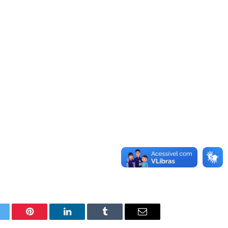
itter
Pinterest
LinkedIn
Tumblr
E-