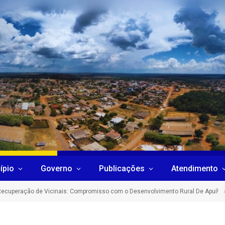
ípio
Governo
Publicações
Atendimento
Recuperação de Vicinais: Compromisso com o Desenvolvimento Rural De Apuí!