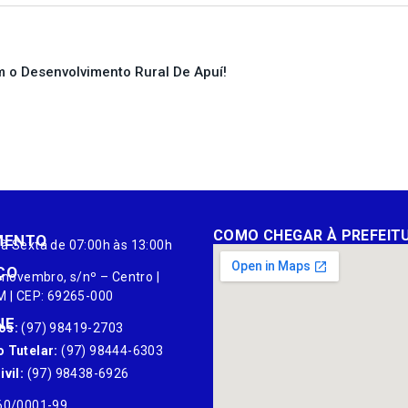
 o Desenvolvimento Rural De Apuí!
COMO CHEGAR À PREFEIT
MENTO
à Sexta de 07:00h às 13:00h
ÇO
 novembro, s/nº – Centro |
M | CEP: 69265-000
NE
os:
(97) 98419-2703
 Tutelar:
(97) 98444-6303
vil:
(97) 98438-6926
60/0001-99