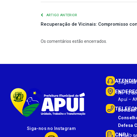
ARTIGO ANTERIOR
Recuperação de Vicinais: Compromisso com
Os comentários estão encerrados.
ATENDI
Segunda 
ENDERE
Av. 13 de
Apuí – A
TELEFO
Bombeir
Conselho
Defesa Ci
Siga-nos no Instagram
CNPJ:
22.812.9