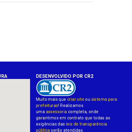
mail
URA
DESENVOLVIDO POR CR2
Muito mais que
criar site
ou
sistema para
prefeituras
! Realizamos
uma
assessoria
completa, onde
garantimos em contrato que todas as
exigências das
leis de transparência
pública
serão atendidas.