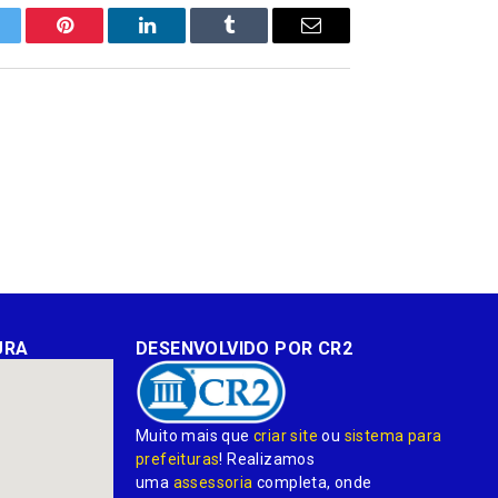
itter
Pinterest
LinkedIn
Tumblr
E-
mail
URA
DESENVOLVIDO POR CR2
Muito mais que
criar site
ou
sistema para
prefeituras
! Realizamos
uma
assessoria
completa, onde