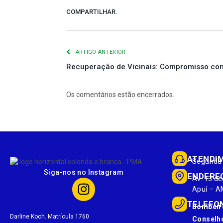
COMPARTILHAR.
ARTIGO ANTERIOR
Recuperação de Vicinais: Compromisso com
Os comentários estão encerrados.
ATENDI
Segunda 
Siga-nos no Instagram
ENDERE
Av. 13 de
Apuí – A
TELEFO
Bombeir
Darline Koch. Matrícula 1760
Conselho