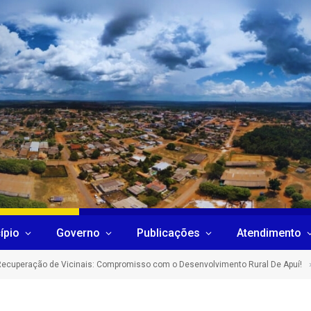
ípio
Governo
Publicações
Atendimento
Recuperação de Vicinais: Compromisso com o Desenvolvimento Rural De Apuí!