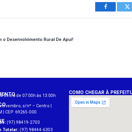
Facebook
Tw
 o Desenvolvimento Rural De Apuí!
COMO CHEGAR À PREFEIT
MENTO
à Sexta de 07:00h às 13:00h
ÇO
 novembro, s/nº – Centro |
M | CEP: 69265-000
NE
os:
(97) 98419-2703
 Tutelar:
(97) 98444-6303