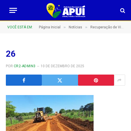
»
»
VOCÊ ESTÁ EM:
Página Inicial
Notícias
Recuperação de Vicinais: Compromisso com o Desenvolvimento Rural De Apuí!
26
POR
CR2-ADMIN3
10 DE DEZEMBRO DE 2025