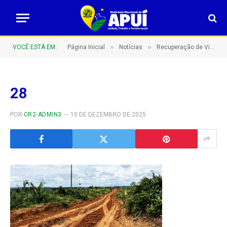
»
»
VOCÊ ESTÁ EM:
Página Inicial
Notícias
Recuperação de Vicinais: Compromisso com o Desenvolvimento Rural De Apuí!
28
POR
CR2-ADMIN3
10 DE DEZEMBRO DE 2025