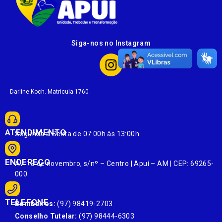
Siga-nos no Instagram
Darline Koch. Matrícula 1760
ATENDIMENTO
Segunda à Sexta de 07:00h às 13:00h
ENDEREÇO
Av. 13 de novembro, s/nº – Centro | Apuí – AM | CEP: 69265-
000
TELEFONE
Bombeiros:
(97) 98419-2703
Conselho Tutelar:
(97) 98444-6303