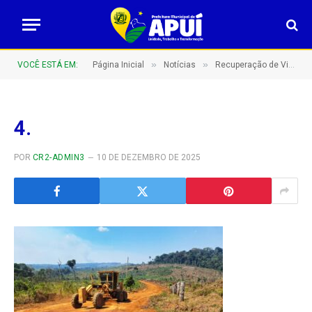
»
»
VOCÊ ESTÁ EM:
Página Inicial
Notícias
Recuperação de Vicinais: Compromisso com o Desenvolvimento Rural De Apuí!
4.
POR
CR2-ADMIN3
10 DE DEZEMBRO DE 2025