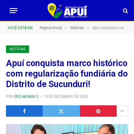
»
»
VOCÊ ESTÁ EM:
Página Inicial
Notícias
Apuí conquista marco histórico com regularização fundiária do Distrito de Sucunduri!
NOTÍCIAS
Apuí conquista marco histórico
com regularização fundiária do
Distrito de Sucunduri!
POR
CR2-ADMIN12
19 DE DEZEMBRO DE 2025