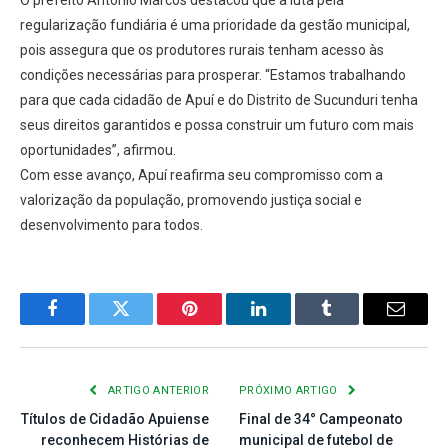
O prefeito Antônio Marcos destacou que a luta pela
regularização fundiária é uma prioridade da gestão municipal,
pois assegura que os produtores rurais tenham acesso às
condições necessárias para prosperar. “Estamos trabalhando
para que cada cidadão de Apuí e do Distrito de Sucunduri tenha
seus direitos garantidos e possa construir um futuro com mais
oportunidades”, afirmou.
Com esse avanço, Apuí reafirma seu compromisso com a
valorização da população, promovendo justiça social e
desenvolvimento para todos.
Facebook
Twitter
Pinterest
LinkedIn
Tumblr
E-
mail
ARTIGO ANTERIOR
PRÓXIMO ARTIGO
Títulos de Cidadão Apuiense
Final de 34° Campeonato
reconhecem Histórias de
municipal de futebol de