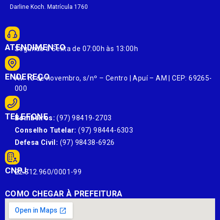
Darline Koch. Matrícula 1760
ATENDIMENTO
Segunda à Sexta de 07:00h às 13:00h
ENDEREÇO
Av. 13 de novembro, s/nº – Centro | Apuí – AM | CEP: 69265-
000
TELEFONE
Bombeiros:
(97) 98419-2703
Conselho Tutelar:
(97) 98444-6303
Defesa Civil:
(97) 98438-6926
CNPJ:
22.812.960/0001-99
COMO CHEGAR À PREFEITURA