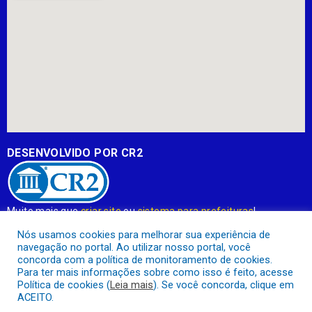
DESENVOLVIDO POR CR2
Muito mais que
criar site
ou
sistema para prefeituras
!
Realizamos uma
assessoria
completa, onde garantimos em
Nós usamos cookies para melhorar sua experiência de
contrato que todas as exigências das
leis de transparência
navegação no portal. Ao utilizar nosso portal, você
pública
serão atendidas.
concorda com a política de monitoramento de cookies.
Para ter mais informações sobre como isso é feito, acesse
Conheça o
PNTP
e o
Radar da Transparência Pública
Política de cookies (
Leia mais
). Se você concorda, clique em
ACEITO.