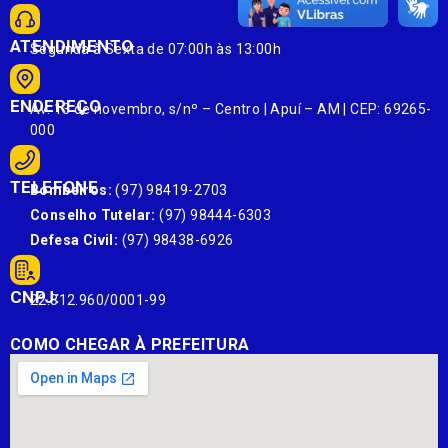
ATENDIMENTO
Segunda à Sexta de 07:00h às 13:00h
ENDEREÇO
Av. 13 de novembro, s/nº – Centro | Apuí – AM | CEP: 69265-
000
TELEFONE
Bombeiros:
(97) 98419-2703
Conselho Tutelar:
(97) 98444-6303
Defesa Civil:
(97) 98438-6926
CNPJ:
22.812.960/0001-99
COMO CHEGAR À PREFEITURA