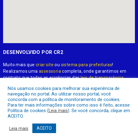
DESENVOLVIDO POR CR2
Muito mais que
criar site
ou
sistema para prefeituras
!
Realizamos uma
assessoria
completa, onde garantimos em
contrato que todas as exigências das
leis de transparência
pública
serão atendidas.
Nós usamos cookies para melhorar sua experiência de
navegação no portal. Ao utilizar nosso portal, você
Conheça o
PNTP
e o
Radar da Transparência Pública
concorda com a política de monitoramento de cookies.
Para ter mais informações sobre como isso é feito, acesse
Política de cookies (
Leia mais
). Se você concorda, clique em
ACEITO.
Prefeitura Municipal de Apuí.
Todos os direitos reservados a
Leia mais
ACEITO
Mapa do Site
Acessar Área Administrativa
Acessar o Webmail