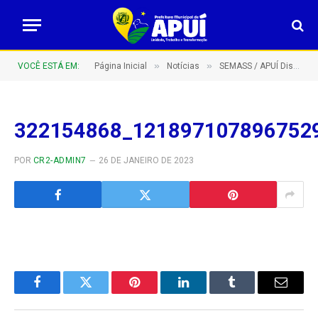
»
»
VOCÊ ESTÁ EM:
Página Inicial
Notícias
SEMASS / APUÍ Distribui cestas de natal para idosos e crianças
322154868_121897107896752
POR
CR2-ADMIN7
26 DE JANEIRO DE 2023
Facebook
Twitter
Pinterest
LinkedIn
Tumblr
E-
mail