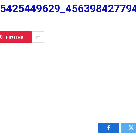
95425449629_45639842779
Pinterest
Facebook
Tw