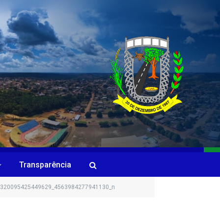
Transparência
1320095425449629_4563984277941130_n