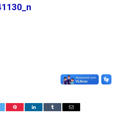
41130_n
itter
Pinterest
LinkedIn
Tumblr
E-