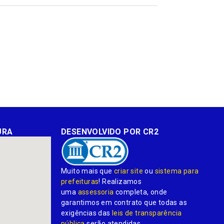
mail
URA
DESENVOLVIDO POR CR2
Muito mais que
criar site
ou
sistema para
prefeituras
! Realizamos
uma
assessoria
completa, onde
garantimos em contrato que todas as
exigências das
leis de transparência
pública
serão atendidas.