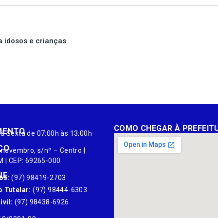
a idosos e crianças
COMO CHEGAR À PREFEIT
MENTO
à Sexta de 07:00h às 13:00h
ÇO
 novembro, s/nº – Centro |
M | CEP: 69265-000
NE
os:
(97) 98419-2703
 Tutelar:
(97) 98444-6303
vil:
(97) 98438-6926