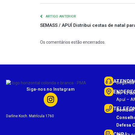
ARTIGO ANTERIOR
SEMASS / APUÍ Distribui cestas de natal par
Os comentários estão encerrados.
ATENDI
Segunda 
Siga-nos no Instagram
ENDERE
Av. 13 de
Apuí – A
TELEFO
Bombeir
Darline Koch. Matrícula 1760
Conselho
Defesa Ci
CNPJ: