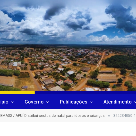
ípio
Governo
Publicações
Atendimento
»
EMASS / APUÍ Distribui cestas de natal para idosos e crianças
322234050_