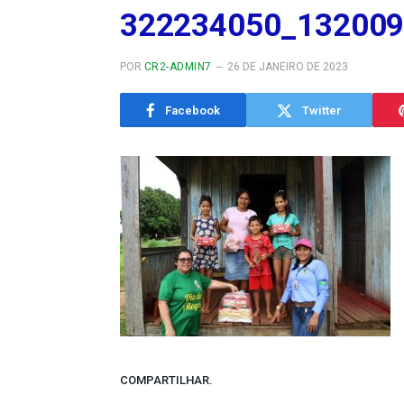
322234050_13200
POR
CR2-ADMIN7
26 DE JANEIRO DE 2023
Facebook
Twitter
COMPARTILHAR.