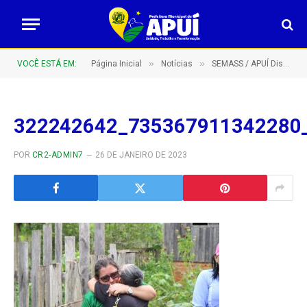
»
»
VOCÊ ESTÁ EM:
Página Inicial
Notícias
SEMASS / APUÍ Distribui cestas de natal para idosos e crianças
322242642_735367911342280
POR
CR2-ADMIN7
26 DE JANEIRO DE 2023