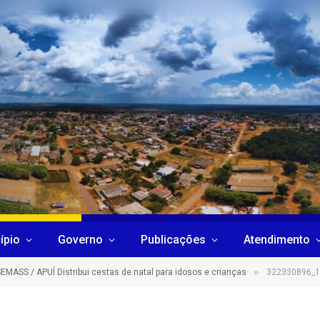
ípio
Governo
Publicações
Atendimento
»
EMASS / APUÍ Distribui cestas de natal para idosos e crianças
322330896_