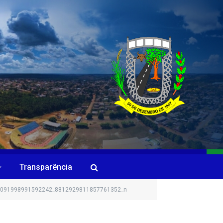
Transparência
1091998991592242_8812929811857761352_n