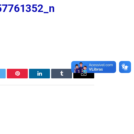
57761352_n
itter
Pinterest
LinkedIn
Tumblr
E-
mail