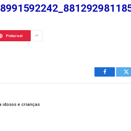
98991592242_88129298118
Pinterest
Facebook
Tw
a idosos e crianças