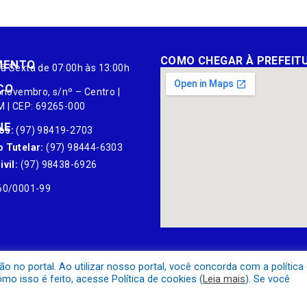
COMO CHEGAR À PREFEIT
MENTO
à Sexta de 07:00h às 13:00h
ÇO
 novembro, s/nº – Centro |
M | CEP: 69265-000
NE
os:
(97) 98419-2703
 Tutelar:
(97) 98444-6303
vil:
(97) 98438-6926
60/0001-99
no portal. Ao utilizar nosso portal, você concorda com a política
o isso é feito, acesse Política de cookies (
Leia mais
). Se você
Mapa do Site
Acessar Área A