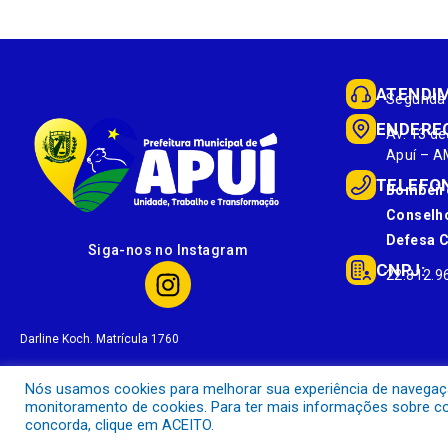
ATENDI
Segunda 
ENDERE
Av. 13 de
Apuí – A
TELEFO
Bombeir
Conselho
Defesa Ci
Siga-nos no Instagram
CNPJ:
22.812.9
Darline Koch. Matrícula 1760
Nós usamos cookies para melhorar sua experiência de navegação 
monitoramento de cookies. Para ter mais informações sobre com
concorda, clique em ACEITO.
Prefeitura Municipal de Apuí.
Todos os direitos reservados a