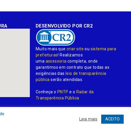
URA
DESENVOLVIDO POR CR2
Muito mais que
criar site
ou
sistema para
prefeituras
! Realizamos
uma
assessoria
completa, onde
garantimos em contrato que todas as
exigências das
leis de transparência
pública
serão atendidas.
Conheça o
PNTP
e o
Radar da
Transparência Pública
 de
Leia mais
ACEITO
dministrativa
Acessar o Webmail