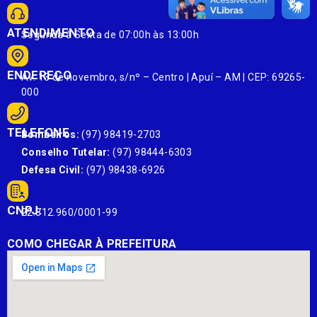
ATENDIMENTO
Segunda à Sexta de 07:00h às 13:00h
ENDEREÇO
Av. 13 de novembro, s/nº – Centro | Apuí – AM | CEP: 69265-
000
TELEFONE
Bombeiros:
(97) 98419-2703
Conselho Tutelar:
(97) 98444-6303
Defesa Civil:
(97) 98438-6926
CNPJ:
22.812.960/0001-99
COMO CHEGAR À PREFEITURA