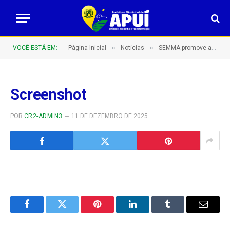
»
»
VOCÊ ESTÁ EM:
Página Inicial
Notícias
SEMMA promove ações educativas durante a Semana do Meio Ambiente em escolas do município
Screenshot
POR
CR2-ADMIN3
11 DE DEZEMBRO DE 2025
Facebook
Twitter
Pinterest
LinkedIn
Tumblr
E-
mail