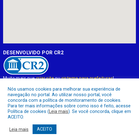
DESENVOLVIDO POR CR2
Muito mais que
criar site
ou
sistema para prefeituras
!
Realizamos uma
assessoria
completa, onde garantimos em
Nós usamos cookies para melhorar sua experiência de
contrato que todas as exigências das
leis de transparência
navegação no portal. Ao utilizar nosso portal, você
pública
serão atendidas.
concorda com a política de monitoramento de cookies.
Para ter mais informações sobre como isso é feito, acesse
Conheça o
PNTP
e o
Radar da Transparência Pública
Política de cookies (
Leia mais
). Se você concorda, clique em
ACEITO.
Leia mais
ACEITO