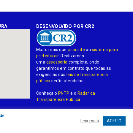
URA
DESENVOLVIDO POR CR2
Muito mais que
criar site
ou
sistema para
prefeituras
! Realizamos
uma
assessoria
completa, onde
garantimos em contrato que todas as
exigências das
leis de transparência
pública
serão atendidas.
Conheça o
PNTP
e o
Radar da
Transparência Pública
 de
Leia mais
ACEITO
dministrativa
Acessar o Webmail