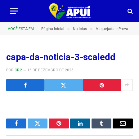
»
»
VOCÊ ESTÁ EM:
Página Inicial
Notícias
Vaquejada e Prova de 3 tambores movimentam Apuí com competições e tradição no Parque de Exposições José Maia!
capa-da-noticia-3-scaledd
POR
CR2
16 DE DEZEMBRO DE 2025
Facebook
Twitter
Pinterest
LinkedIn
Tumblr
E-
mail