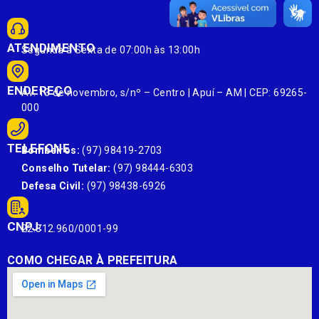
ATENDIMENTO
Segunda à Sexta de 07:00h às 13:00h
ENDEREÇO
Av. 13 de novembro, s/nº – Centro | Apuí – AM | CEP: 69265-
000
TELEFONE
Bombeiros:
(97) 98419-2703
Conselho Tutelar:
(97) 98444-6303
Defesa Civil:
(97) 98438-6926
CNPJ:
22.812.960/0001-99
COMO CHEGAR À PREFEITURA