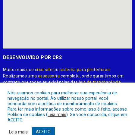
DESENVOLVIDO POR CR2
Muito mais que
criar site
ou
sistema para prefeituras
!
Realizamos uma
assessoria
completa, onde garantimos em
Nós usamos cookies para melhorar sua experiência de
contrato que todas as exigências das
leis de transparência
navegação no portal. Ao utilizar nosso portal, você
pública
serão atendidas.
concorda com a política de monitoramento de cookies.
Para ter mais informações sobre como isso é feito, acesse
Conheça o
PNTP
e o
Radar da Transparência Pública
Política de cookies (
Leia mais
). Se você concorda, clique em
ACEITO.
Leia mais
ACEITO