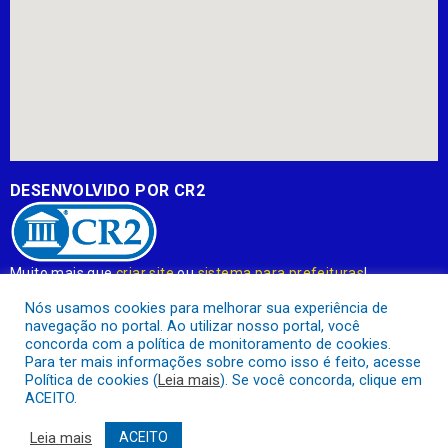
DESENVOLVIDO POR CR2
Muito mais que
criar site
ou
sistema para prefeituras
!
Realizamos uma
assessoria
completa, onde garantimos em
Nós usamos cookies para melhorar sua experiência de
contrato que todas as exigências das
leis de transparência
navegação no portal. Ao utilizar nosso portal, você
pública
serão atendidas.
concorda com a política de monitoramento de cookies.
Para ter mais informações sobre como isso é feito, acesse
Conheça o
PNTP
e o
Radar da Transparência Pública
Política de cookies (
Leia mais
). Se você concorda, clique em
ACEITO.
Leia mais
ACEITO