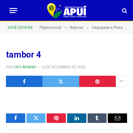
»
»
VOCÊ ESTÁ EM:
Página Inicial
Notícias
Vaquejada e Prova de 3 tambores movimentam Apuí com competições e tradição no Parque de Exposições José Maia!
tambor 4
POR
CR2-ADMIN3
16 DE DEZEMBRO DE 2025
Facebook
Twitter
Pinterest
LinkedIn
Tumblr
E-
mail