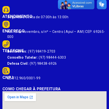
ATENDIMENTO
Segunda à Sexta de 07:00h às 13:00h
ENDEREÇO
Av. 13 de novembro, s/nº – Centro | Apuí – AM | CEP: 69265-
000
TELEFONE
Bombeiros:
(97) 98419-2703
Conselho Tutelar:
(97) 98444-6303
Defesa Civil:
(97) 98438-6926
CNPJ:
22.812.960/0001-99
COMO CHEGAR À PREFEITURA