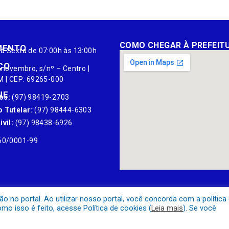
COMO CHEGAR À PREFEIT
MENTO
à Sexta de 07:00h às 13:00h
ÇO
 novembro, s/nº – Centro |
M | CEP: 69265-000
NE
os:
(97) 98419-2703
 Tutelar:
(97) 98444-6303
vil:
(97) 98438-6926
60/0001-99
no portal. Ao utilizar nosso portal, você concorda com a política
o isso é feito, acesse Política de cookies (
Leia mais
). Se você
Mapa do Site
Acessar Área A