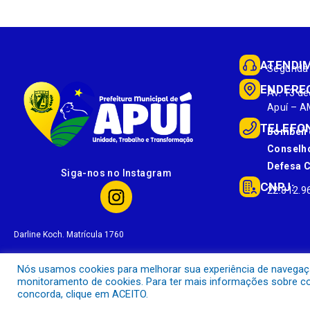
ATENDI
Segunda 
ENDERE
Av. 13 de
Apuí – A
TELEFO
Bombeir
Conselho
Defesa Ci
Siga-nos no Instagram
CNPJ:
22.812.9
Darline Koch. Matrícula 1760
Nós usamos cookies para melhorar sua experiência de navegação 
monitoramento de cookies. Para ter mais informações sobre com
concorda, clique em ACEITO.
Prefeitura Municipal de Apuí.
Todos os direitos reservados a