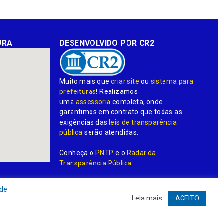
URA
DESENVOLVIDO POR CR2
Muito mais que
criar site
ou
sistema para
prefeituras
! Realizamos
uma
assessoria
completa, onde
garantimos em contrato que todas as
exigências das
leis de transparência
pública
serão atendidas.
Conheça o
PNTP
e o
Radar da
Transparência Pública
 de
Leia mais
ACEITO
dministrativa
Acessar o Webmail