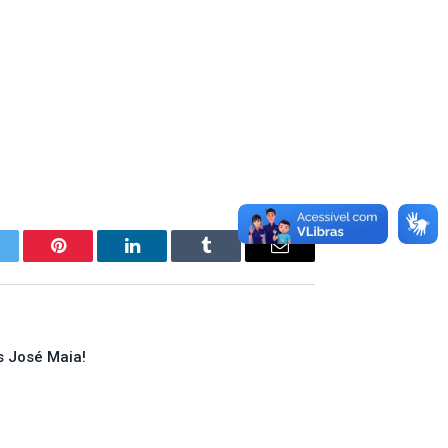
itter
Pinterest
LinkedIn
Tumblr
E-
mail
s José Maia!