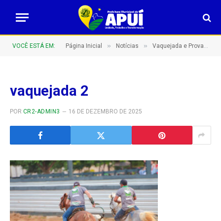
»
»
VOCÊ ESTÁ EM:
Página Inicial
Notícias
Vaquejada e Prova de 3 tambores movimentam Apuí com competições e tradição no Parque de Exposições José Maia!
vaquejada 2
POR
CR2-ADMIN3
16 DE DEZEMBRO DE 2025