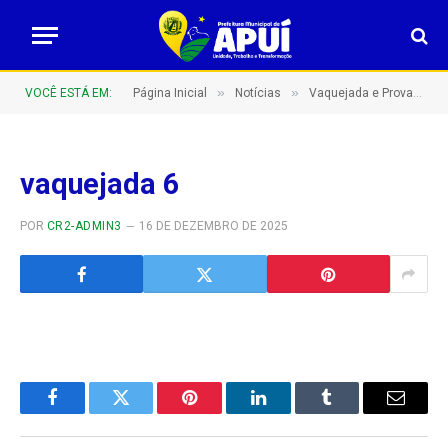
»
»
VOCÊ ESTÁ EM:
Página Inicial
Notícias
Vaquejada e Prova de 3 tambores movimentam Apuí com competições e tradição no Parque de Exposições José Maia!
vaquejada 6
POR
CR2-ADMIN3
16 DE DEZEMBRO DE 2025
Facebook
Twitter
Pinterest
LinkedIn
Tumblr
E-
mail