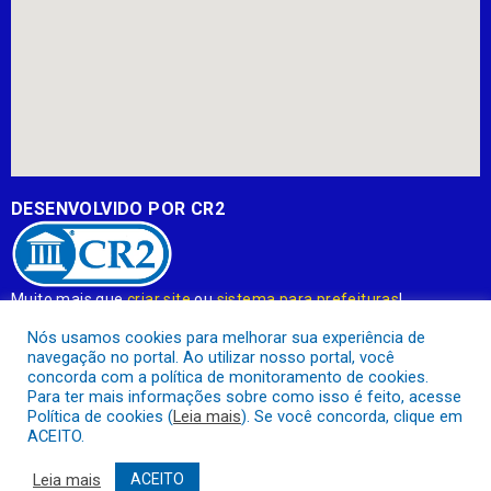
DESENVOLVIDO POR CR2
Muito mais que
criar site
ou
sistema para prefeituras
!
Realizamos uma
assessoria
completa, onde garantimos em
Nós usamos cookies para melhorar sua experiência de
contrato que todas as exigências das
leis de transparência
navegação no portal. Ao utilizar nosso portal, você
pública
serão atendidas.
concorda com a política de monitoramento de cookies.
Para ter mais informações sobre como isso é feito, acesse
Conheça o
PNTP
e o
Radar da Transparência Pública
Política de cookies (
Leia mais
). Se você concorda, clique em
ACEITO.
Leia mais
ACEITO