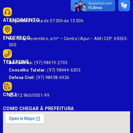
ATENDIMENTO
Segunda à Sexta de 07:00h às 13:00h
ENDEREÇO
Av. 13 de novembro, s/nº – Centro | Apuí – AM | CEP: 69265-
000
TELEFONE
Bombeiros:
(97) 98419-2703
Conselho Tutelar:
(97) 98444-6303
Defesa Civil:
(97) 98438-6926
CNPJ:
22.812.960/0001-99
COMO CHEGAR À PREFEITURA