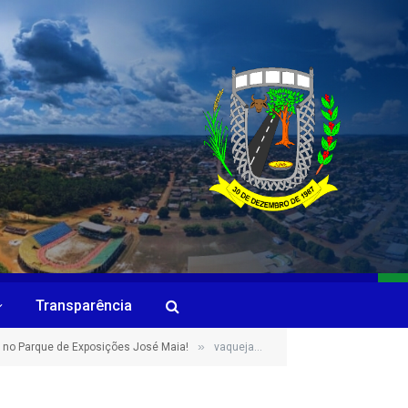
Transparência
»
 no Parque de Exposições José Maia!
vaquejada 8