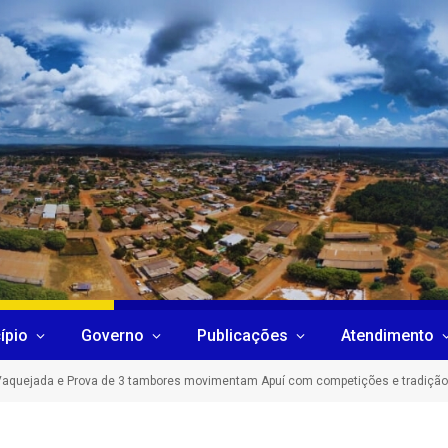
ípio
Governo
Publicações
Atendimento
Vaquejada e Prova de 3 tambores movimentam Apuí com competições e tradição