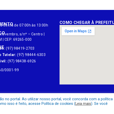
COMO CHEGAR À PREFEIT
MENTO
à Sexta de 07:00h às 13:00h
ÇO
 novembro, s/nº – Centro |
M | CEP: 69265-000
NE
os:
(97) 98419-2703
 Tutelar:
(97) 98444-6303
vil:
(97) 98438-6926
60/0001-99
no portal. Ao utilizar nosso portal, você concorda com a política
o isso é feito, acesse Política de cookies (
Leia mais
). Se você
Mapa do Site
Acessar Área A