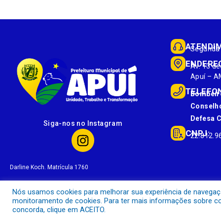
ATENDI
Segunda 
ENDERE
Av. 13 de
Apuí – A
TELEFO
Bombeir
Conselho
Defesa Ci
Siga-nos no Instagram
CNPJ:
22.812.9
Darline Koch. Matrícula 1760
Nós usamos cookies para melhorar sua experiência de navegação 
monitoramento de cookies. Para ter mais informações sobre com
concorda, clique em ACEITO.
Prefeitura Municipal de Apuí.
Todos os direitos reservados a