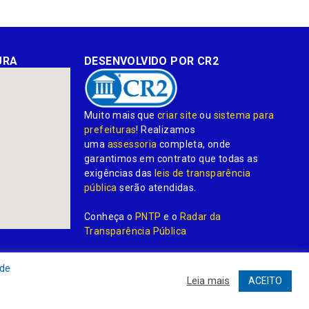
URA
DESENVOLVIDO POR CR2
Muito mais que
criar site
ou
sistema para
prefeituras
! Realizamos
uma
assessoria
completa, onde
garantimos em contrato que todas as
exigências das
leis de transparência
pública
serão atendidas.
Conheça o
PNTP
e o
Radar da
Transparência Pública
 de
Leia mais
ACEITO
dministrativa
Acessar o Webmail