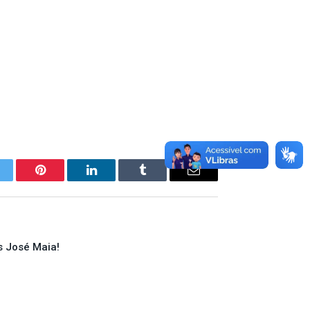
itter
Pinterest
LinkedIn
Tumblr
E-
mail
s José Maia!