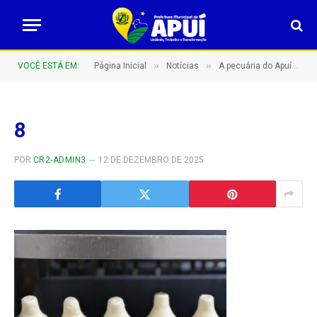
»
»
VOCÊ ESTÁ EM:
Página Inicial
Notícias
A pecuária do Apuí em crescimento – ASPROLEIP impulsiona a produção leiteira e consolida Apuí como referência regional
8
POR
CR2-ADMIN3
12 DE DEZEMBRO DE 2025