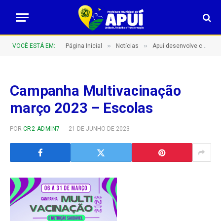
»
»
VOCÊ ESTÁ EM:
Página Inicial
Notícias
Apuí desenvolve checklist vacinal e imuniza mais de 2.900 crianças e adolescentes | Selo UNICEF
Campanha Multivacinação
março 2023 – Escolas
POR
CR2-ADMIN7
21 DE JUNHO DE 2023