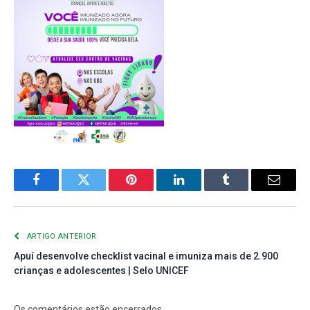
Facebook
Twitter
Pinterest
LinkedIn
Tumblr
E-
mail
ARTIGO ANTERIOR
Apuí desenvolve checklist vacinal e imuniza mais de 2.900
crianças e adolescentes | Selo UNICEF
Os comentários estão encerrados.